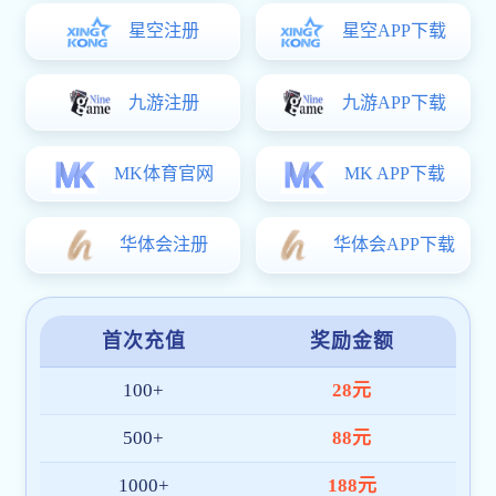
关于我们
华体会体育平台 是面向全球体育爱好者的综合服务平台，致力于
打造一个集数据服务、赛事直播与移动体验于一体的专业生态系
统。团队成员拥有丰富的行业背景，平台以稳定性与高可用性著