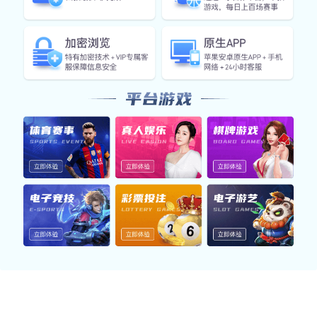
多维安全防御模型
华体会体育平台从多个层面构建立体式防御体系，涵盖数据
传输、账户操作与隐私保护，力求为用户营造安全、稳定的
使用体验。
身份认证层
双因子验证
行为识别
通过设备指纹识别、人机验证等方式，全面阻挡非法访问
尝试。